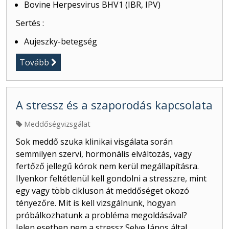
Bovine Herpesvirus BHV1 (IBR, IPV)
Sertés :
Aujeszky-betegség
Tovább
A stressz és a szaporodás kapcsolata
Meddőségvizsgálat
Sok meddő szuka klinikai visgálata során
semmilyen szervi, hormonális elváltozás, vagy
fertőző jellegű kórok nem kerül megállapításra.
Ilyenkor feltétlenül kell gondolni a stresszre, mint
egy vagy több cikluson át meddőséget okozó
tényezőre. Mit is kell vizsgálnunk, hogyan
próbálkozhatunk a probléma megoldásával?
Jelen esetben nem a stressz Selye János által