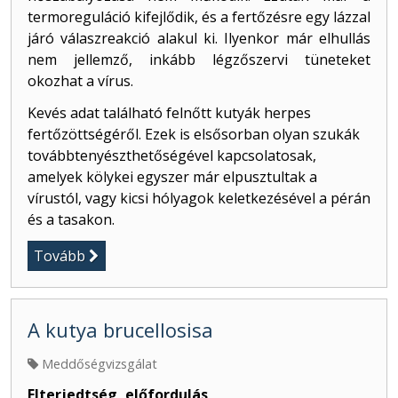
termoreguláció kifejlődik, és a fertőzésre egy lázzal
járó válaszreakció alakul ki. Ilyenkor már elhullás
nem jellemző, inkább légzőszervi tüneteket
okozhat a vírus.
Kevés adat található felnőtt kutyák herpes
fertőzöttségéről. Ezek is elsősorban olyan szukák
továbbtenyészthetőségével kapcsolatosak,
amelyek kölykei egyszer már elpusztultak a
vírustól, vagy kicsi hólyagok keletkezésével a pérán
és a tasakon.
Tovább
A kutya brucellosisa
Meddőségvizsgálat
Elterjedtség, előfordulás