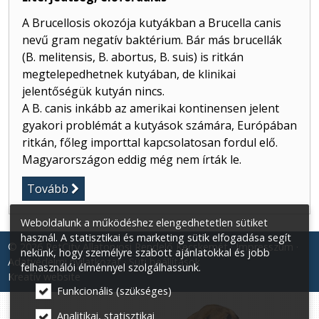
A Brucellosis okozója kutyákban a Brucella canis
nevű gram negatív baktérium. Bár más brucellák
(B. melitensis, B. abortus, B. suis) is ritkán
megtelepedhetnek kutyában, de klinikai
jelentőségük kutyán nincs.
A B. canis inkább az amerikai kontinensen jelent
gyakori problémát a kutyások számára, Európában
ritkán, főleg importtal kapcsolatosan fordul elő.
Magyarországon eddig még nem írták le.
Tovább
Weboldalunk a működéshez elengedhetetlen sütiket
használ. A statisztikai és marketing sütik elfogadása segít
© 2026 PetCity Állatorvosi Rendelő Kecskemét
Impresszum
nekünk, hogy személyre szabott ajánlatokkal és jobb
Adatvédelmi nyilatkozat
Süti beállítások
felhasználói élménnyel szolgálhassunk.
Kreatív website
Funkcionális (szükséges)
Analitikai, statisztikai