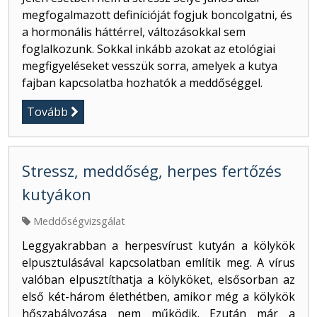
megfogalmazott definícióját fogjuk boncolgatni, és
a hormonális háttérrel, változásokkal sem
foglalkozunk. Sokkal inkább azokat az etológiai
megfigyeléseket vesszük sorra, amelyek a kutya
fajban kapcsolatba hozhatók a meddőséggel.
Tovább
Stressz, meddőség, herpes fertőzés
kutyákon
Meddőségvizsgálat
Leggyakrabban a herpesvírust kutyán a kölykök
elpusztulásával kapcsolatban említik meg. A vírus
valóban elpusztíthatja a kölyköket, elsősorban az
első két-három élethétben, amikor még a kölykök
hőszabályozása nem működik. Ezután már a