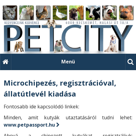
Menü
Microchipezés, regisztrációval,
állatútlevél kiadása
Fontosabb ide kapcsolódó linkek:
Minden, amit kutyák utaztatásáról tudni lehet:
www.petpassport.hu
Ahová a chipezett kutyákat regisztráljuk: