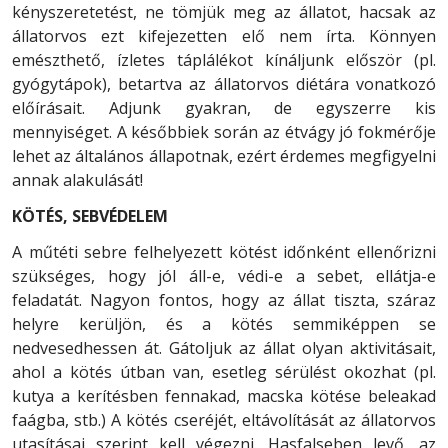
kényszeretetést, ne tömjük meg az állatot, hacsak az
állatorvos ezt kifejezetten elő nem írta. Könnyen
emészthető, ízletes táplálékot kínáljunk először (pl.
gyógytápok), betartva az állatorvos diétára vonatkozó
előírásait. Adjunk gyakran, de egyszerre kis
mennyiséget. A későbbiek során az étvágy jó fokmérője
lehet az általános állapotnak, ezért érdemes megfigyelni
annak alakulását!
KÖTÉS, SEBVÉDELEM
A műtéti sebre felhelyezett kötést időnként ellenőrizni
szükséges, hogy jól áll-e, védi-e a sebet, ellátja-e
feladatát. Nagyon fontos, hogy az állat tiszta, száraz
helyre kerüljön, és a kötés semmiképpen se
nedvesedhessen át. Gátoljuk az állat olyan aktivitásait,
ahol a kötés útban van, esetleg sérülést okozhat (pl.
kutya a kerítésben fennakad, macska kötése beleakad
faágba, stb.) A kötés cseréjét, eltávolítását az állatorvos
utasításai szerint kell végezni. Hasfalseben levő, az