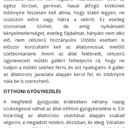
egész törzset, gerincet, hasat átfogó kötésnek
többnyire feszesen kell állnia, hogy stabil legyen, ne
csússzon előre vagy hátra a sebről. Ez esetleg
szorosnak tűnhet, de amíg nyilvánvaló
kényelmetlenséget, esetleg fájdalmat, hányást nem idéz
elő, nem célszerű hozzányúlni. Utóbbi esetben is
először konzultálni kell az állatorvossal, mielőtt
szétbontanánk. Amint az állat felébredt, célszerű
úgynevezett műtéti gallért felhelyezni rá, hogy ne
tudjon a műtéti sebhez férni, és azt nyalogatni. A gallér
az állatorvos javaslata alapján kerül fel, és többnyire
nála be is szerezhető.
OTTHONI GYÓGYKEZELÉS
A megfelelő gyógyulás érdekében néhány napig
szükségessé válhat az állat otthoni gyógykezelése is. Ezt
kizárólag az állatorvos utasításai alapján szabad
végezni, a megadott módon, dózisban, és ideig. Váratlan