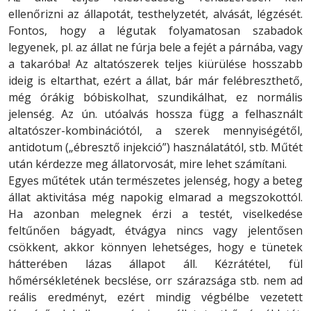
ellenőrizni az állapotát, testhelyzetét, alvását, légzését.
Fontos, hogy a légutak folyamatosan szabadok
legyenek, pl. az állat ne fúrja bele a fejét a párnába, vagy
a takaróba! Az altatószerek teljes kiürülése hosszabb
ideig is eltarthat, ezért a állat, bár már felébreszthető,
még órákig bóbiskolhat, szundikálhat, ez normális
jelenség. Az ún. utóalvás hossza függ a felhasznált
altatószer-kombinációtól, a szerek mennyiségétől,
antidotum („ébresztő injekció”) használatától, stb. Műtét
után kérdezze meg állatorvosát, mire lehet számítani.
Egyes műtétek után természetes jelenség, hogy a beteg
állat aktivitása még napokig elmarad a megszokottól.
Ha azonban melegnek érzi a testét, viselkedése
feltűnően bágyadt, étvágya nincs vagy jelentősen
csökkent, akkor könnyen lehetséges, hogy e tünetek
hátterében lázas állapot áll. Kézrátétel, fül
hőmérsékletének becslése, orr szárazsága stb. nem ad
reális eredményt, ezért mindig végbélbe vezetett