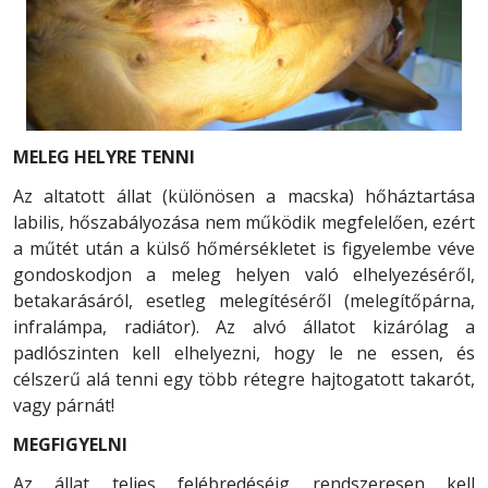
MELEG HELYRE TENNI
Az altatott állat (különösen a macska) hőháztartása
labilis, hőszabályozása nem működik megfelelően, ezért
a műtét után a külső hőmérsékletet is figyelembe véve
gondoskodjon a meleg helyen való elhelyezéséről,
betakarásáról, esetleg melegítéséről (melegítőpárna,
infralámpa, radiátor). Az alvó állatot kizárólag a
padlószinten kell elhelyezni, hogy le ne essen, és
célszerű alá tenni egy több rétegre hajtogatott takarót,
vagy párnát!
MEGFIGYELNI
Az állat teljes felébredéséig rendszeresen kell