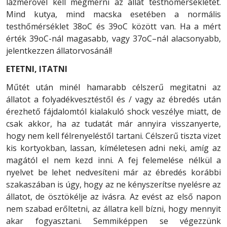
lázmérővel kell megmérni az állat testhőmérsékletét.
Mind kutya, mind macska esetében a normális
testhőmérséklet 38oC és 39oC között van. Ha a mért
érték 39oC-nál magasabb, vagy 37oC–nál alacsonyabb,
jelentkezzen állatorvosánál!
ETETNI, ITATNI
Műtét után minél hamarabb célszerű megitatni az
állatot a folyadékvesztéstől és / vagy az ébredés után
érezhető fájdalomtól kialakuló shock veszélye miatt, de
csak akkor, ha az tudatát már annyira visszanyerte,
hogy nem kell félrenyeléstől tartani. Célszerű tiszta vizet
kis kortyokban, lassan, kíméletesen adni neki, amíg az
magától el nem kezd inni. A fej felemelése nélkül a
nyelvet be lehet nedvesíteni már az ébredés korábbi
szakaszában is úgy, hogy az ne kényszerítse nyelésre az
állatot, de ösztökélje az ivásra. Az evést az első napon
nem szabad erőltetni, az állatra kell bízni, hogy mennyit
akar fogyasztani. Semmiképpen se végezzünk