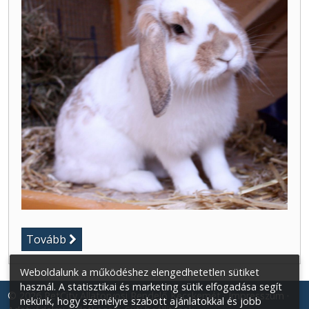
Tovább
Weboldalunk a működéshez elengedhetetlen sütiket
használ. A statisztikai és marketing sütik elfogadása segít
© 2026 PetCity Állatorvosi Rendelő Kecskemét
Impresszum
nekünk, hogy személyre szabott ajánlatokkal és jobb