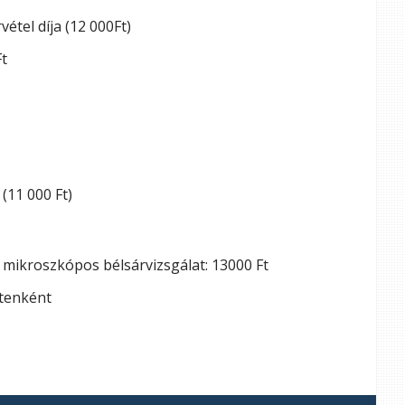
vétel díja (12 000Ft)
Ft
(11 000 Ft)
 mikroszkópos bélsárvizsgálat: 13000 Ft
ztenként