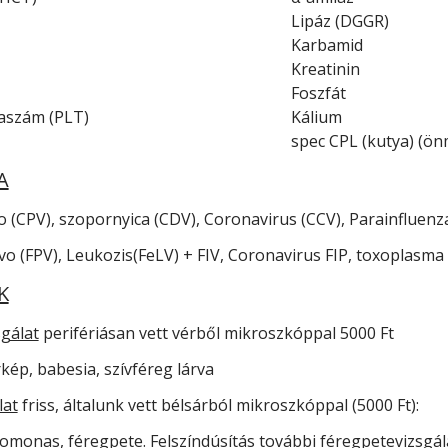
Lipáz (DGGR)
Karbamid
Kreatinin
Foszfát
aszám (PLT)
Kálium
spec CPL (kutya) (ön
A
o (CPV), szopornyica (CDV), Coronavirus (CCV), Parainfluenza
o (FPV), Leukozis(FeLV) + FIV, Coronavirus FIP, toxoplasma g
K
gálat
perifériásan vett vérből mikroszkóppal 5000 Ft
kép, babesia, szívféreg lárva
lat
friss, általunk vett bélsárból mikroszkóppal (5000 Ft):
chomonas, féregpete. Felszíndúsítás további féregpetevizsgá