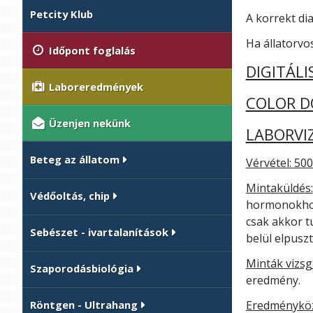
Petcity Klub
A korrekt di
Ha állatorvos
Időpont foglalás
DIGITÁL
Laboreredmények
COLOR D
Üzenjen nekünk
LABORVI
Beteg az állatom
Vérvétel: 500
Mintaküldés:
Védőoltás, chip
hormonokhoz,
csak akkor t
Sebészet - ivartalanítások
belül elpusz
Minták vizsg
Szaporodásbiológia
eredmény.
Eredményköz
Röntgen - Ultrahang