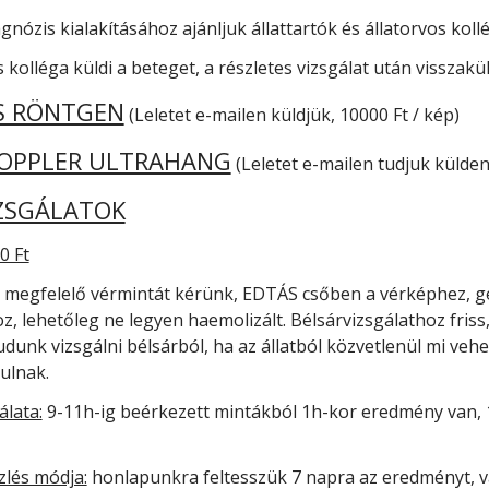
agnózis kialakításához ajánljuk állattartók és állatorvos kol
 kolléga küldi a beteget, a részletes vizsgálat után visszakü
IS RÖNTGEN
(Leletet e-mailen küldjük, 10000 Ft / kép)
OPPLER ULTRAHANG
(Leletet e-mailen tudjuk küldeni
ZSGÁLATOK
0 Ft
megfelelő vérmintát kérünk, EDTÁS csőben a vérképhez, g
 lehetőleg ne legyen haemolizált. Bélsárvizsgálathoz friss,
udunk vizsgálni bélsárból, ha az állatból közvetlenül mi v
tulnak.
álata:
9-11h-ig beérkezett mintákból 1h-kor eredmény van, 1
lés módja:
honlapunkra feltesszük 7 napra az eredményt, 