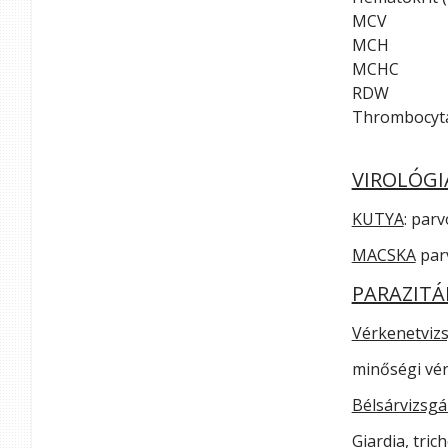
MCV
MCH
MCHC
RDW
Thrombocyt
VIROLÓGI
KUTYA
: parv
MACSKA
parv
PARAZITÁ
Vérkenetvizs
minőségi vér
Bélsárvizsgá
Giardia, tri