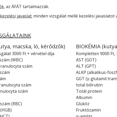
ók
, az ÁFÁT tartalmazzák.
kezelési javaslat:
minden vizsgálat mellé kezelési javaslatot
SGÁLATAINK
tya, macska, ló, kérődzők)
BIOKÉMIA (kutya,
gálat 3000 Ft + vérvétel díja
Kompletten 9000 Ft,
tszám (WBC)
AST (GOT)
granulocyta szám
ALT (GPT)
 szám
ALKP (alkalikus-fosz
zám
GGT (γ-glutamil tran
ranulocyta szám
total bilirubin
anulocyta szám
Totál protein
Albumin
tszám (RBC)
Glükóz
 (HGB)
Fruktózamin
(HCT)
α-amiláz