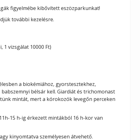
légák figyelmébe kibővített eszözparkunkat!
ldjük további kezelésre.
, 1 vizsgálat 10000 Ft)
élesben a biokémiához, gyorstesztekhez,
 babszemnyi bélsár kell. Giardiát és trichomonast
ehetünk mintát, mert a kórokozók levegőn perceken
1h-15 h-ig érkezett mintákból 16 h-kor van
vagy kinyomtatva személyesen átvehető.