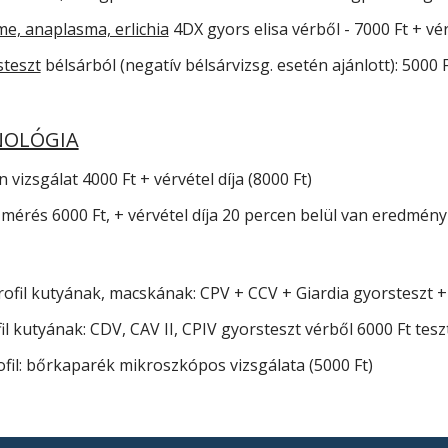
me, anaplasma, erlichia
4DX gyors elisa vérből - 7000 Ft + vér
steszt
bélsárból (negatív bélsárvizsg. esetén ajánlott): 5000 
NOLÓGIA
vizsgálat 4000 Ft + vérvétel díja (8000 Ft)
 mérés 6000 Ft, + vérvétel díja 20 percen belül van eredmény 
fil kutyának, macskának: CPV + CCV + Giardia gyorsteszt +
il kutyának: CDV, CAV II, CPIV gyorsteszt vérből 6000 Ft tes
ofil: bőrkaparék mikroszkópos vizsgálata (5000 Ft)