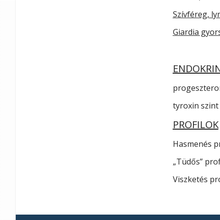
Szívféreg, ly
Giardia gyor
ENDOKRI
progeszteron 
tyroxin szint
PROFILOK
Hasmenés pro
„Tüdős” prof
Viszketés pr