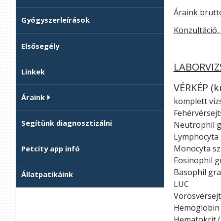
Áraink brutt
Gyógyszerleírások
Konzultáció, 
Elsősegély
LABORVIZ
Linkek
VÉRKÉP (ku
Áraink
komplett vizs
Fehérvérsej
Segítünk diagnosztizálni
Neutrophil 
Lymphocyta
Monocyta s
Petcity app infó
Eosinophil g
Basophil gr
Állatpatikáink
LUC
Vörösvérsej
Hemoglobin
Hematokrit 