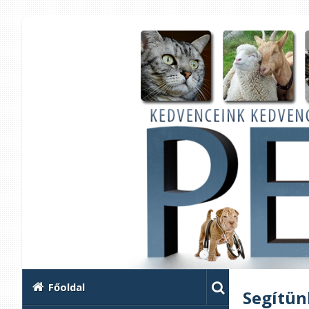
Főoldal
Segítün