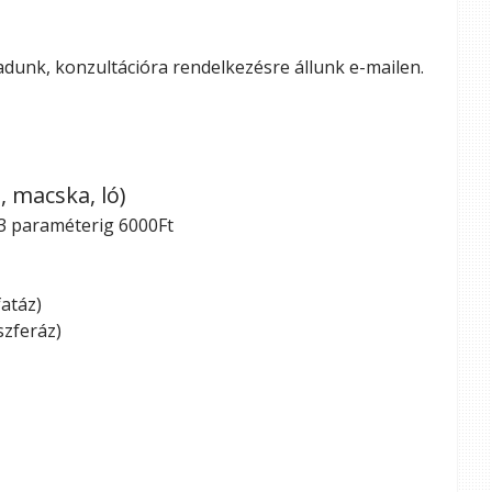
 adunk, konzultációra rendelkezésre állunk e-mailen.
 macska, ló)
 3 paraméterig 6000Ft
fatáz)
szferáz)