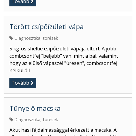
Tovább
Törött csípőízületi vápa
Diagnosztika, törések
5 kg-os sheltie csípőízületi vápája eltört. A jobb
combcsontfej "beljebb" van, mint a bal, valamint
hogy az elülső vápaszél "üresen", combcsontfej
nélkül áll...
Tovább
Tűnyelő macska
Diagnosztika, törések
Akut hasi fájdalmassággal érkezett a macska. A