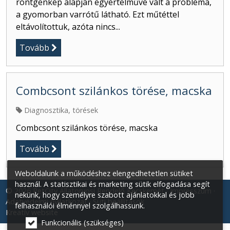
röntgenkép alapján egyértelművé vált a probléma,
a gyomorban varrótű látható. Ezt műtéttel
eltávolítottuk, azóta nincs...
Tovább
Combcsont szilánkos törése, macska
Diagnosztika, törések
Combcsont szilánkos törése, macska
Tovább
Weboldalunk a működéshez elengedhetetlen sütiket
használ. A statisztikai és marketing sütik elfogadása segít
© 2026 PetCity Állatorvosi Rendelő Kecskemét
Impresszum
nekünk, hogy személyre szabott ajánlatokkal és jobb
Adatvédelmi nyilatkozat
Süti beállítások
felhasználói élménnyel szolgálhassunk.
Kreatív website
Funkcionális (szükséges)