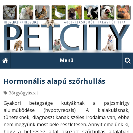
Menü
Hormonális alapú szőrhullás
Bőrgyógyászat
Gyakori betegsége kutyáknak a pajzsmirigy
alulműködése (hypotyreosis). A kialakulásnak,
tüneteknek, diagnosztikának széles irodalma van, ebbe
nem megyünk most bele részletesen. Annyit emelünk ki,
hogy a betegség által okozott szőrhullás általában