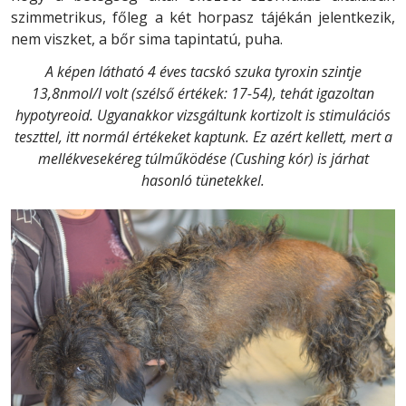
szimmetrikus, főleg a két horpasz tájékán jelentkezik,
nem viszket, a bőr sima tapintatú, puha.
A képen látható 4 éves tacskó szuka tyroxin szintje
13,8nmol/l volt (szélső értékek: 17-54), tehát igazoltan
hypotyreoid. Ugyanakkor vizsgáltunk kortizolt is stimulációs
teszttel, itt normál értékeket kaptunk. Ez azért kellett, mert a
mellékvesekéreg túlműködése (Cushing kór) is járhat
hasonló tünetekkel.