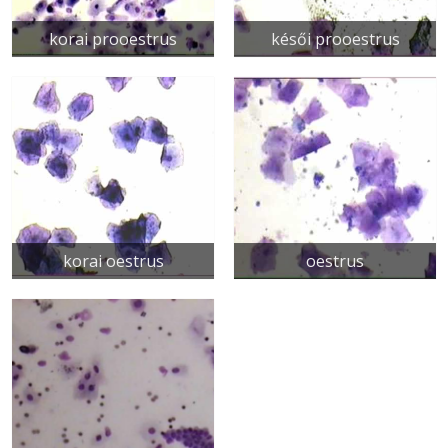
korai prooestrus
késői prooestrus
korai oestrus
oestrus