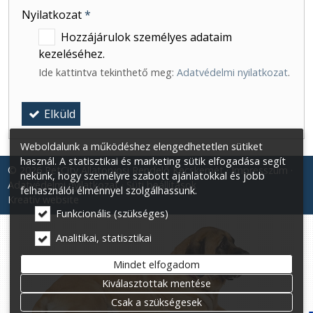
Nyilatkozat
*
Hozzájárulok személyes adataim
kezeléséhez.
Ide kattintva tekinthető meg:
Adatvédelmi nyilatkozat
.
Elküld
Weboldalunk a működéshez elengedhetetlen sütiket
használ. A statisztikai és marketing sütik elfogadása segít
© 2026 PetCity Állatorvosi Rendelő Kecskemét
Impresszum
nekünk, hogy személyre szabott ajánlatokkal és jobb
Adatvédelmi nyilatkozat
Süti beállítások
felhasználói élménnyel szolgálhassunk.
Kreatív website
Funkcionális (szükséges)
Analitikai, statisztikai
Mindet elfogadom
Kiválasztottak mentése
Csak a szükségesek