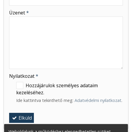
-
Üzenet
*
-
-
-
Nyilatkozat
*
Hozzájárulok személyes adataim
kezeléséhez.
Ide kattintva tekinthető meg:
Adatvédelmi nyilatkozat
.
Elküld
Weboldalunk a működéshez elengedhetetlen sütiket